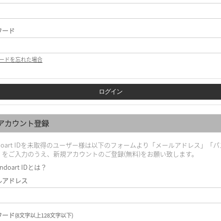
ワード
ードを忘れた場合
アカウント登録
doart IDを未取得のユーザー様は以下のフォームより「メールアドレス」「パ
」をご入力のうえ、新規アカウントのご登録(無料)をお願い致します。
ndoart IDとは？
ルアドレス
ワード
(8文字以上128文字以下)