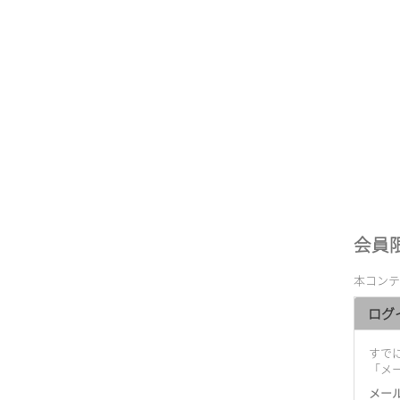
会員
本コンテ
ログ
すでに
「メ
メー