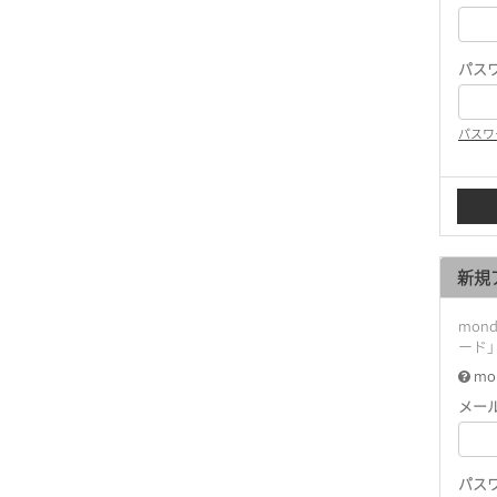
パス
パスワ
新規
mon
ード
mo
メー
パス