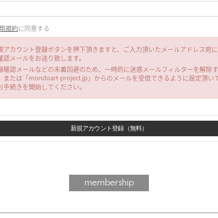
用規約
に同意する
規アカウント登録ボタンを押下頂きますと、ご入力頂いたメールアドレス宛
確認メールをお送り致します。
録確認メールなどの未着回避のため、一時的に迷惑メールフィルターを解除
、または「mondoart-project.jp」からのメールを受信できるように設定頂い
お手続きを開始してください。
membership