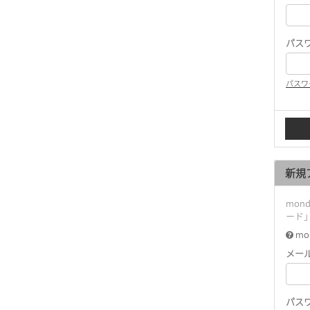
パス
パスワ
新規
mon
ード
mo
メー
パス