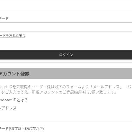
ワード
ードを忘れた場合
アカウント登録
doart IDを未取得のユーザー様は以下のフォームより「メールアドレス」「パ
」をご入力のうえ、新規アカウントのご登録(無料)をお願い致します。
ndoart IDとは？
ルアドレス
ワード
(8文字以上128文字以下)