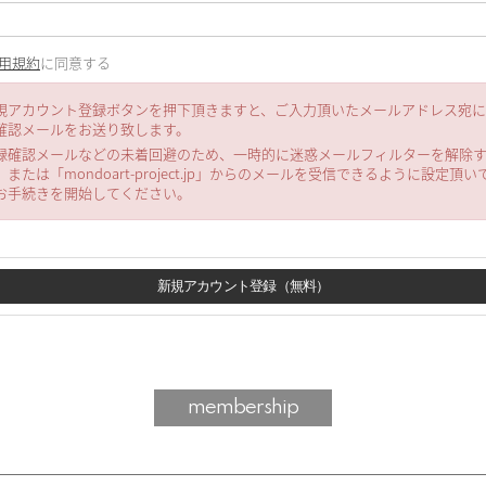
用規約
に同意する
規アカウント登録ボタンを押下頂きますと、ご入力頂いたメールアドレス宛
確認メールをお送り致します。
録確認メールなどの未着回避のため、一時的に迷惑メールフィルターを解除
、または「mondoart-project.jp」からのメールを受信できるように設定頂い
お手続きを開始してください。
membership