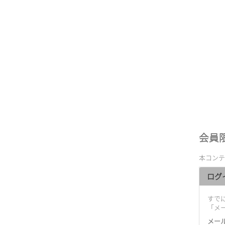
会員
本コンテ
ログ
すでに
「メ
メー